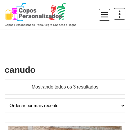
Pular
para
o
conteúdo
Copos Personalizados Porto Alegre Canecas e Taças
canudo
Classificado
Mostrando todos os 3 resultados
por
mais
recente