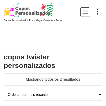
Pular
para
o
conteúdo
Copos Personalizados Porto Alegre Canecas e Taças
copos twister
personalizados
Classificado
Mostrando todos os 2 resultados
por
mais
recente