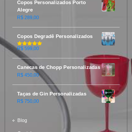
Copos Personalizados Porto
Alegre
R$
289,00
Copos Degradê Personalizados
R$
599,00
Avaliação
5.00
de 5
Canecas de Chopp Personalizadas
R$
450,00
Taças de Gin Personalizadas
R$
750,00
Blog