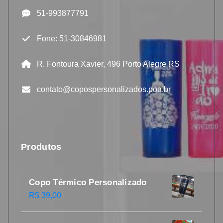
51-993877791
Fone: 51-30846981
R. Fontoura Xavier, 496 Porto Alegre RS
contato@copospersonalizados.poa.br
Produtos
Copo Térmico Personalizado
R$
39,00