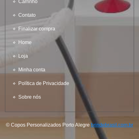
Carrinho
Contato
Finalizar compra
Home
Loja
Minha conta
Política de Privacidade
Sobre nós
© Copos Personalizados Porto Alegre
brindebrasil.com.br