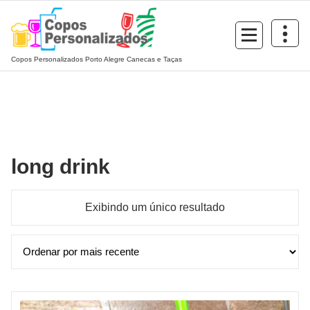
Pular
para
o
conteúdo
Copos Personalizados Porto Alegre Canecas e Taças
long drink
Exibindo um único resultado