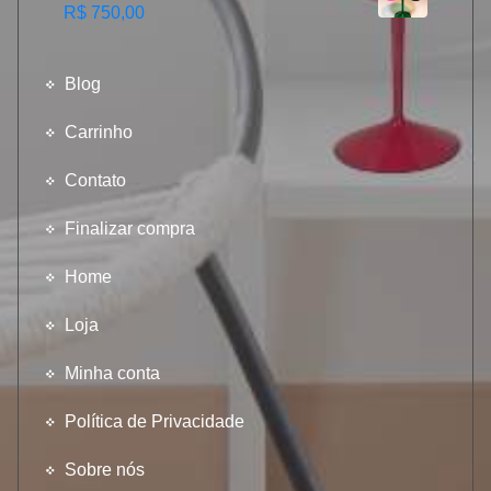
R$
750,00
Blog
Carrinho
Contato
Finalizar compra
Home
Loja
Minha conta
Política de Privacidade
Sobre nós