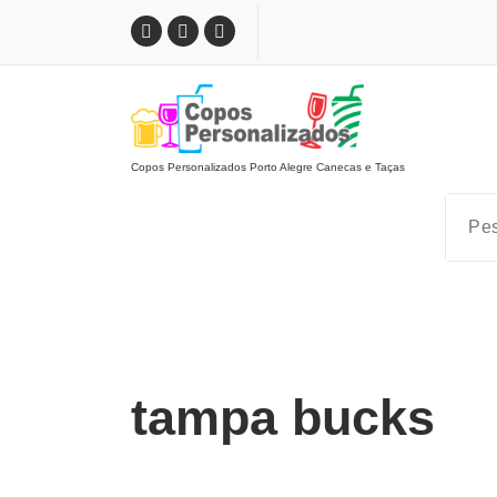
Pular
para
o
conteúdo
Copos Personalizados Porto Alegre Canecas e Taças
tampa bucks