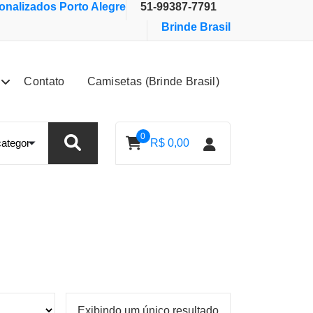
nalizados Porto Alegre
51-99387-7791
Brinde Brasil
Contato
Camisetas (Brinde Brasil)
0
R$
0,00
Exibindo um único resultado