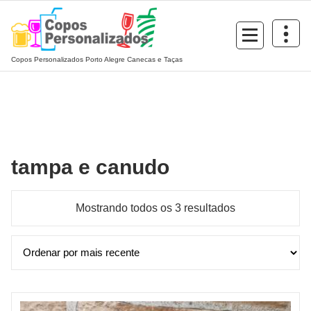
Pular
para
o
conteúdo
Copos Personalizados Porto Alegre Canecas e Taças
tampa e canudo
Classificado
Mostrando todos os 3 resultados
por
mais
recente