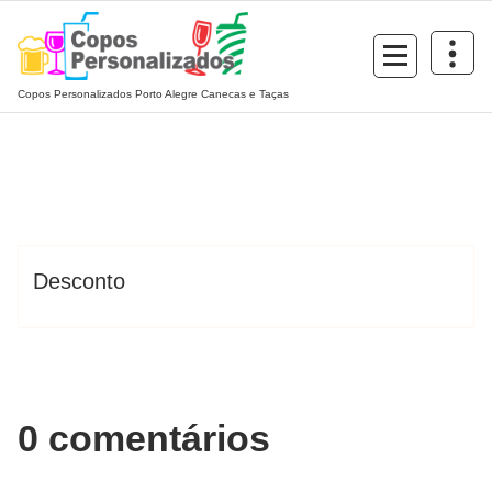
Pular
para
o
conteúdo
Copos Personalizados Porto Alegre Canecas e Taças
Copos-Personalizados
Blog
Desconto
0 comentários