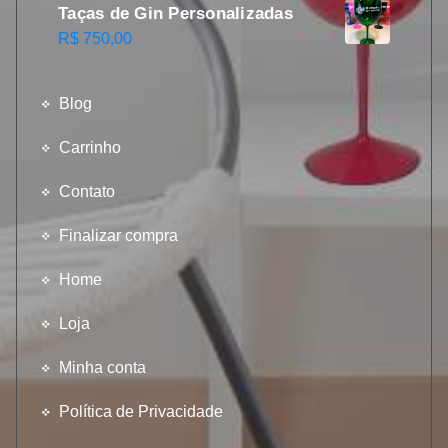
Taças de Gin Personalizadas
R$
750,00
Blog
Carrinho
Contato
Finalizar compra
Home
Loja
Minha conta
Política de Privacidade