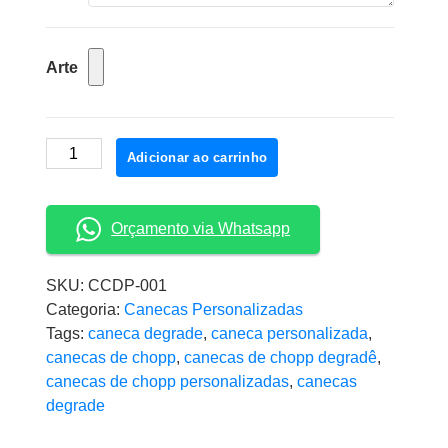
Arte
Canecas
Adicionar ao carrinho
de
Chopp
Degradê
Orçamento via Whatsapp
quantidade
SKU:
CCDP-001
Categoria:
Canecas Personalizadas
Tags:
caneca degrade
,
caneca personalizada
,
canecas de chopp
,
canecas de chopp degradê
,
canecas de chopp personalizadas
,
canecas
degrade