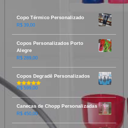
Copo Térmico Personalizado
R$
39,00
Copos Personalizados Porto
Alegre
R$
289,00
Copos Degradê Personalizados
R$
599,00
Avaliação
5.00
de 5
Canecas de Chopp Personalizadas
R$
450,00