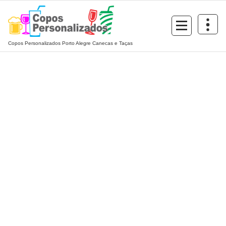
Pular
para
o
conteúdo
Copos Personalizados Porto Alegre Canecas e Taças