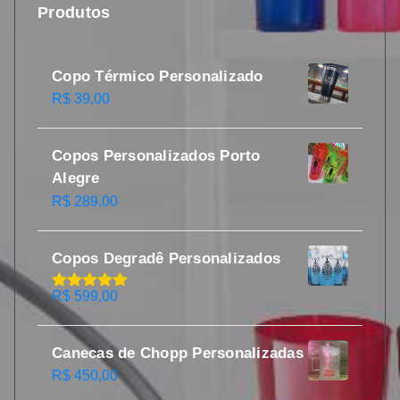
Produtos
Copo Térmico Personalizado
R$
39,00
Copos Personalizados Porto
Alegre
R$
289,00
Copos Degradê Personalizados
R$
599,00
Avaliação
5.00
de 5
Canecas de Chopp Personalizadas
R$
450,00