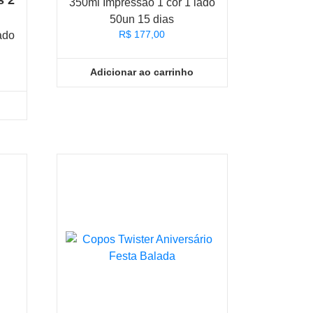
s 2
350ml Impressão 1 cor 1 lado
50un 15 dias
R$
177,00
ado
Adicionar ao carrinho