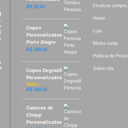
Finalizar compra
R$
39,00
d
Home
A
e
Copos
Loja
C
Personalizados
a
Porto Alegre
Minha conta
R$
289,00
t
Política de Priva
a
e
Sobre nós
Copos Degradê
Personalizados
R$
599,00
Avaliação
5.00
de 5
Canecas de
Chopp
Personalizadas