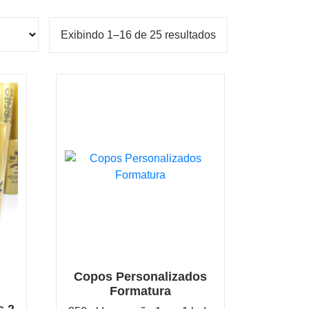
Classificado
Exibindo 1–16 de 25 resultados
por
mais
recente
Copos Personalizados
Formatura